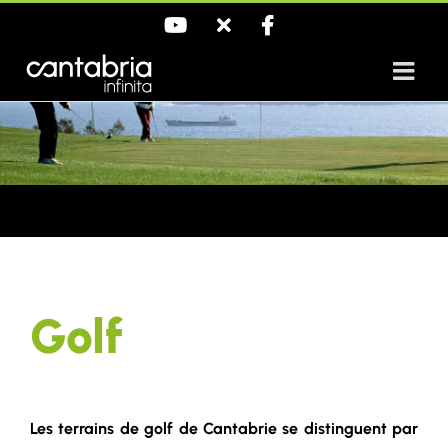
Saltar
YouTube
X
Facebook
al
contenido
Golf
Les terrains de golf de Cantabrie se distinguent par