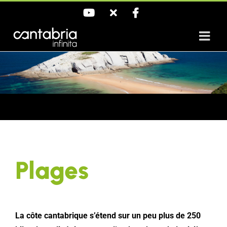
Saltar
YouTube
X
Facebook
al
contenido
Plages
La côte cantabrique s’étend sur un peu plus de 250