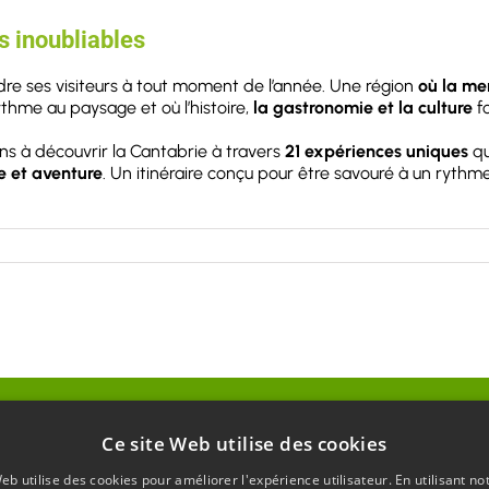
s inoubliables
dre ses visiteurs à tout moment de l’année. Une région
où la me
ythme au paysage et où l’histoire,
la gastronomie et la culture
fo
ns à découvrir la Cantabrie à travers
21 expériences uniques
qu
e et aventure
. Un itinéraire conçu pour être savouré à un rythm
Informations touristiques
Ce site Web utilise des cookies
eb utilise des cookies pour améliorer l'expérience utilisateur. En utilisant no