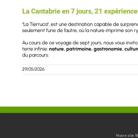
La Cantabrie en 7 jours, 21 expérience
"La Tierruca", est une destination capable de surpren
seulement l’une de l’autre, où la nature imprime son r
Au cours de ce voyage de sept jours, nous vous invito
terre infinie:
nature, patrimoine, gastronomie, cultur
du parcours.
29/05/2026
Notre site W