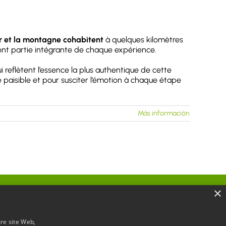
r et la montagne cohabitent
à quelques kilomètres
nt partie intégrante de chaque expérience.
i reflètent l’essence la plus authentique de cette
e paisible et pour susciter l’émotion à chaque étape
Más información
×
Visitez notre site web
tre site Web,