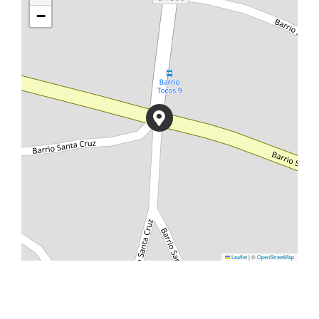
−
Leaflet
|
©
OpenStreetMap