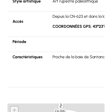
Style artistique
Art rupestre paléolithique
Depuis la CN-623 et dans la local
Accès
COORDONNÉES GPS: 43°23’16″N,
Période
Caractéristiques
Proche de la baie de Santander, l
+